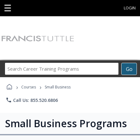
☰
LOGIN
Search
Go
Career
Training
›
›
Programs
Courses
Small Business
phone
Call Us: 855.520.6806
Small Business Programs