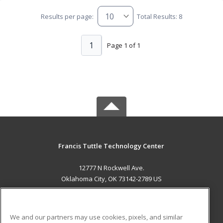
Results per page:
Total Results: 8
1
Page 1 of 1
Francis Tuttle Technology Center
12777 N Rockwell Ave.
Oklahoma City, OK 73142-2789 US
MAIN CONTENT
Career Training
We and our partners may use cookies, pixels, and similar