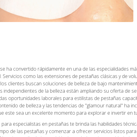
 se ha convertido rápidamente en una de las especialidades más
. Servicios como las extensiones de pestañas clásicas y de volum
 los clientes buscan soluciones de belleza de bajo mantenimien
s independientes de la belleza están ampliando su oferta de ser
as oportunidades laborales para estilistas de pestañas capacit
ntenido de belleza y las tendencias de "glamour natural" ha incr
e este sea un excelente momento para explorar e invertir en t
ara especialistas en pestañas te brinda las habilidades técnica
mpo de las pestañas y comenzar a ofrecer servicios listos para e