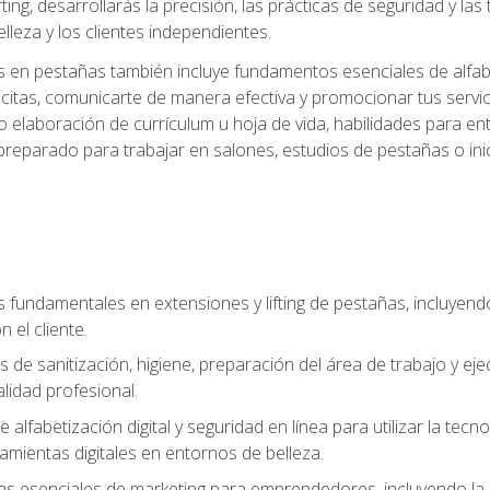
ting, desarrollarás la precisión, las prácticas de seguridad y la
lleza y los clientes independientes.
s en pestañas también incluye fundamentos esenciales de alfabeti
 citas, comunicarte de manera efectiva y promocionar tus servi
 elaboración de currículum u hoja de vida, habilidades para ent
preparado para trabajar en salones, estudios de pestañas o ini
s fundamentales en extensiones y lifting de pestañas, incluyend
 el cliente.
s de sanitización, higiene, preparación del área de trabajo y 
lidad profesional.
 alfabetización digital y seguridad en línea para utilizar la tec
ramientas digitales en entornos de belleza.
s esenciales de marketing para emprendedores, incluyendo la cr