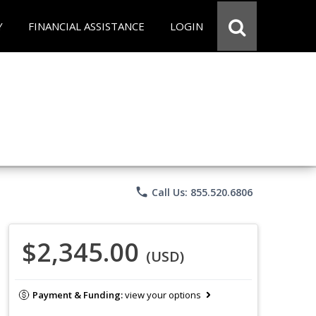
Y
FINANCIAL ASSISTANCE
LOGIN
phone
Call Us: 855.520.6806
$2,345.00
(USD)
Payment & Funding:
view your options