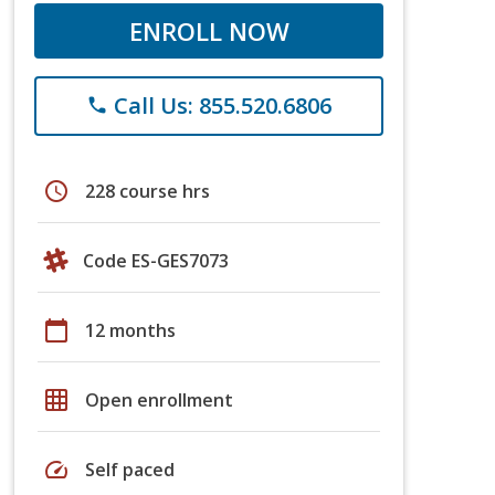
ENROLL NOW
Call Us: 855.520.6806
phone
schedule
228 course hrs
Code ES-GES7073
calendar_today
12 months
grid_on
Open enrollment
speed
Self paced