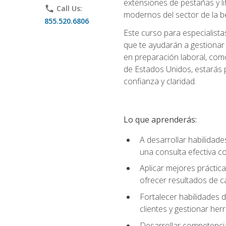
extensiones de pestañas y lif
phone
Call Us:
modernos del sector de la be
855.520.6806
Este curso para especialista
que te ayudarán a gestionar
en preparación laboral, como
de Estados Unidos, estarás 
confianza y claridad.
Lo que aprenderás:
A desarrollar habilidade
una consulta efectiva con
Aplicar mejores práctica
ofrecer resultados de ca
Fortalecer habilidades de
clientes y gestionar her
Desarrollar competencia