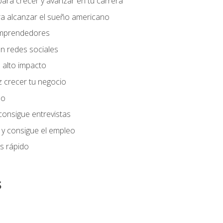
ara crecer y avanzar en tu carrera
ra alcanzar el sueño americano
 emprendedores
n redes sociales
 alto impacto
 crecer tu negocio
eo
 consigue entrevistas
 y consigue el empleo
s rápido
s