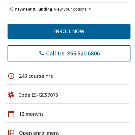
Payment & Funding:
view your options
ENROLL NOW
Call Us: 855.520.6806
phone
schedule
243 course hrs
Code ES-GES7075
calendar_today
12 months
grid_on
Open enrollment