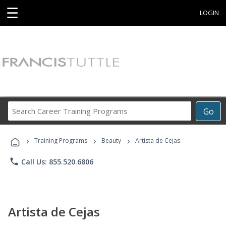
☰
LOGIN
Search
Go
Career
Training
›
›
›
Programs
Training Programs
Beauty
Artista de Cejas
phone
Call Us: 855.520.6806
Artista de Cejas